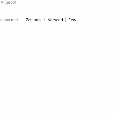
s Angebot.
onspartner |
Zahlung
I
Versand
|
Etsy