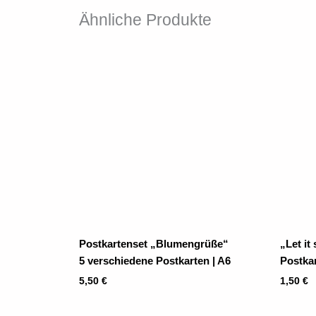
Ähnliche Produkte
Postkartenset „Blumengrüße“
„Let it
5 verschiedene Postkarten | A6
Postkar
5,50
€
1,50
€