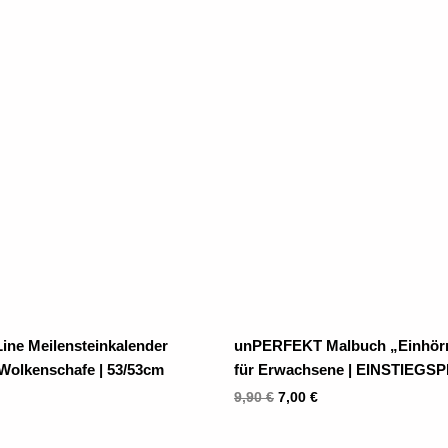
Ursprünglicher
Aktueller
Preis
Preis
war:
ist:
9,90 €
7,00 €.
Line Meilensteinkalender
unPERFEKT Malbuch „Einhör
 Wolkenschafe | 53/53cm
für Erwachsene | EINSTIEGS
9,90
€
7,00
€