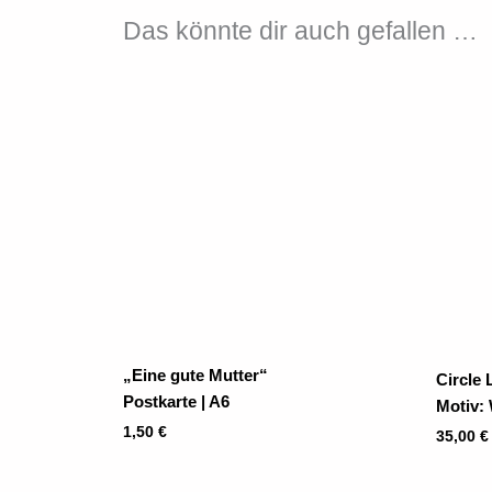
Das könnte dir auch gefallen …
„Eine gute Mutter“
Circle 
Postkarte | A6
Motiv:
1,50
€
35,00
€