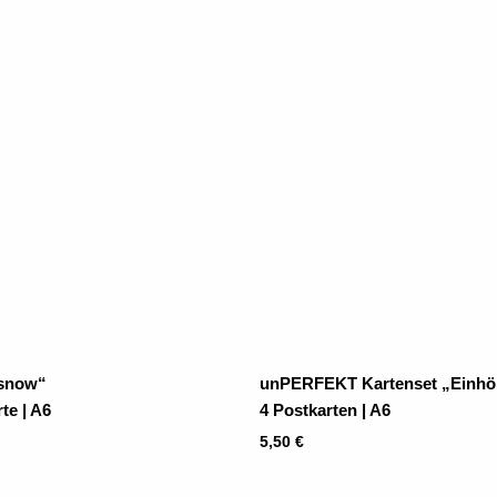
 snow“
unPERFEKT Kartenset „Einhö
te | A6
4 Postkarten | A6
5,50
€