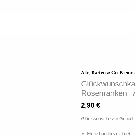
Alle
,
Karten & Co
,
Kleine
Glückwunschkarte
zur
Glückwunschkar
GeburtRosenranken
Rosenranken | 
|
A6
2,90
€
mit
Biefumschlag
Glückwünsche zur Geburt:
Menge
Motiv handgezeichnet