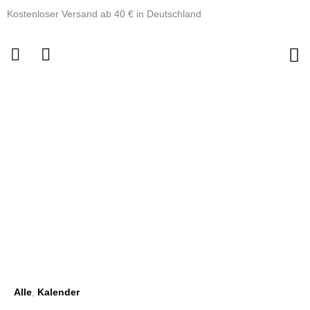
Zum
Kostenloser Versand ab 40 € in Deutschland
Inhalt
springen
2
Magnet-
Bänderschwarz
|
60
cm
Menge
Alle
,
Kalender