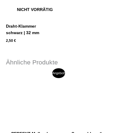
NICHT VORRÄTIG
Draht-Klammer
schwarz | 32 mm
2,50
€
Ähnliche Produkte
Ursprünglicher
Aktueller
Angebot!
Preis
Preis
war:
ist:
9,90 €
7,00 €.