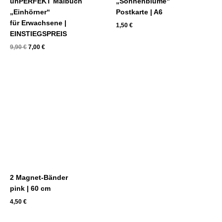
unPERFEKT Malbuch
„Sonnenblume“
„Einhörner“
Postkarte | A6
für Erwachsene |
1,50
€
EINSTIEGSPREIS
9,90
€
7,00
€
2 Magnet-Bänder
pink | 60 cm
4,50
€