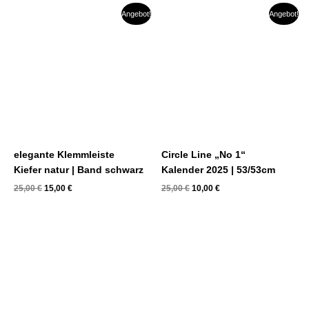
Ursprünglicher
Aktueller
Ursprünglicher
Aktueller
Angebot!
Angebot!
Preis
Preis
Preis
Preis
war:
ist:
war:
ist:
25,00 €
15,00 €.
25,00 €
10,00 €.
elegante Klemmleiste
Circle Line „No 1“
Kiefer natur | Band schwarz
Kalender 2025 | 53/53cm
25,00
€
15,00
€
25,00
€
10,00
€