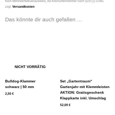
Kein Mehrwertsteuerausweis, da Kleinunternehmer nach §19 (1) UStG.
zzgl.
Versandkosten
Das könnte dir auch gefallen …
NICHT VORRÄTIG
Bulldog-Klammer
Set „Gartentraum“
schwarz | 50 mm
Gartenjahr mit Klemmleisten
AKTION: Gratisgeschenk
2,50
€
Klappkarte inkl. Umschlag
52,00
€