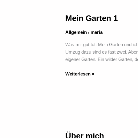
Mein Garten 1
Mein
Garten
1
Allgemein
/
maria
Was mir gut tut: Mein Garten und i
Umzug dazu sind es fast zwei. Aber 
eigener Garten. Ein wilder Garten, d
Weiterlesen »
Über mich
Über