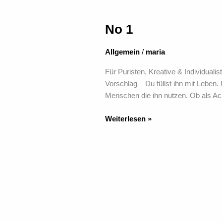
No 1
No
1
Allgemein
/
maria
Für Puristen, Kreative & Individualis
Vorschlag – Du füllst ihn mit Leben.
Menschen die ihn nutzen. Ob als Ach
Weiterlesen »