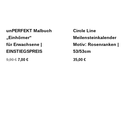
unPERFEKT Malbuch
Circle Line
„Einhörner“
Meilensteinkalender
für Erwachsene |
Motiv: Rosenranken |
EINSTIEGSPREIS
53/53cm
9,90
€
7,00
€
35,00
€