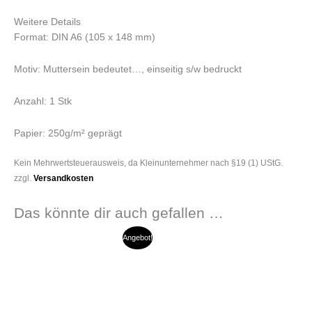
Weitere Details
Format: DIN A6 (105 x 148 mm)
Motiv: Muttersein bedeutet…, einseitig s/w bedruckt
Anzahl: 1 Stk
Papier: 250g/m² geprägt
Kein Mehrwertsteuerausweis, da Kleinunternehmer nach §19 (1) UStG.
zzgl.
Versandkosten
Das könnte dir auch gefallen …
Ursprünglicher
Aktueller
Angebot!
Preis
Preis
war:
ist:
9,90 €
7,00 €.