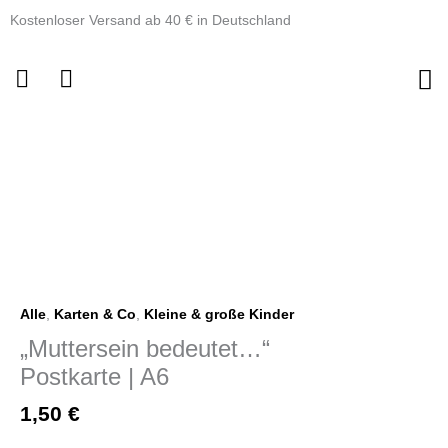
Zum
Kostenloser Versand ab 40 € in Deutschland
Inhalt
springen
"Muttersein
bedeutet...“Postkarte
|
A6
Menge
Alle
,
Karten & Co
,
Kleine & große Kinder
„Muttersein bedeutet…“
Postkarte | A6
1,50
€