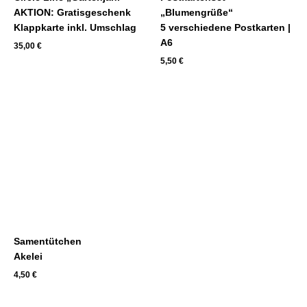
AKTION: Gratisgeschenk
„Blumengrüße“
Klappkarte inkl. Umschlag
5 verschiedene Postkarten |
A6
35,00
€
5,50
€
Samentütchen
Akelei
4,50
€