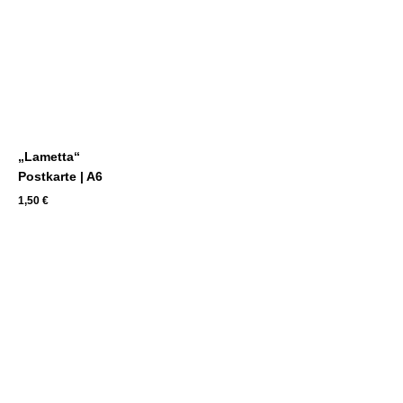
„Lametta“
Postkarte | A6
1,50
€