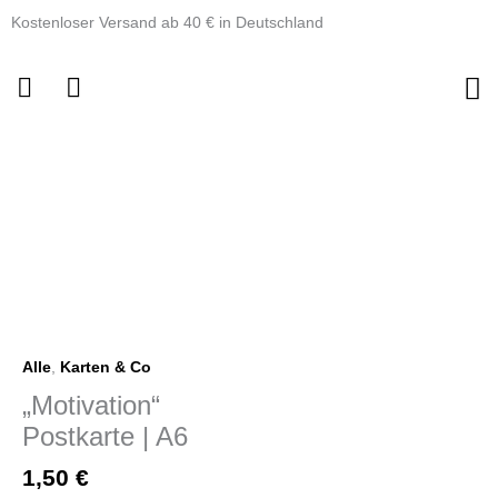
Zum
Kostenloser Versand ab 40 € in Deutschland
Inhalt
springen
"Motivation"Postkarte
|
A6
Menge
Alle
,
Karten & Co
„Motivation“
Postkarte | A6
1,50
€