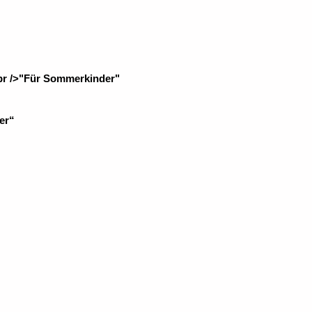
cher
ller
€.
er“