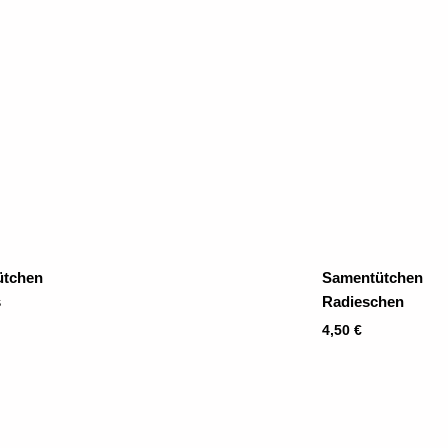
ütchen
Samentütchen
s
Radieschen
4,50
€