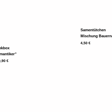
Samentütchen
Mischung Bauern
4,50
€
nkbox
mantiker“
9,90
€