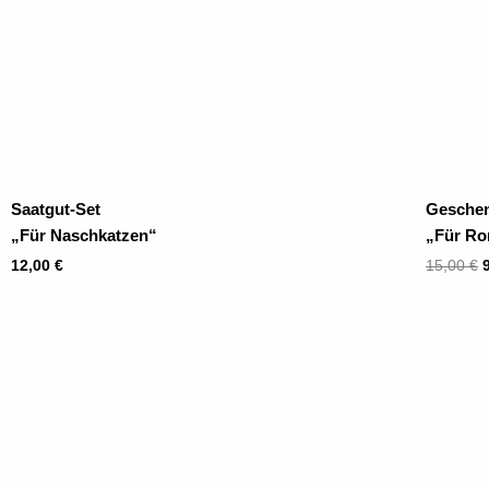
Saatgut-Set
Gesche
„Für Naschkatzen“
„Für Ro
12,00
€
15,00
€