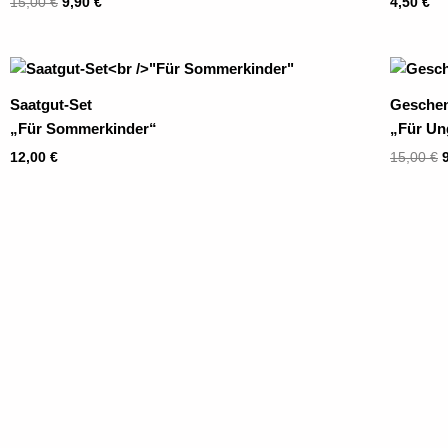
15,00
€
9,90
€
4,50
€
P
Saatgut-Set
Gesche
1
„Für Sommerkinder“
„Für Un
12,00
€
15,00
€