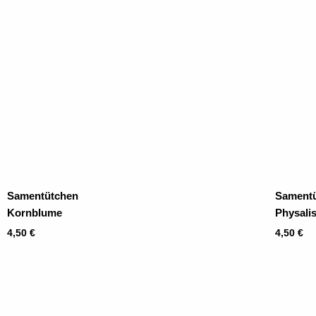
Samentütchen
Sament
Kornblume
Physali
4,50
€
4,50
€