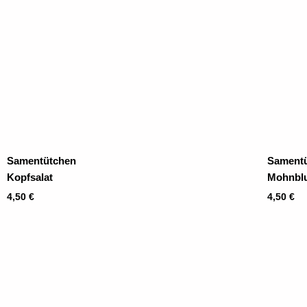
Samentütchen
Sament
Kopfsalat
Mohnbl
4,50
€
4,50
€