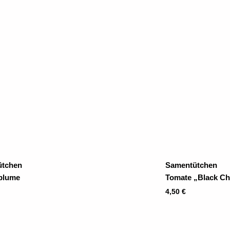
ütchen
Samentütchen
blume
Tomate „Black Ch
4,50
€