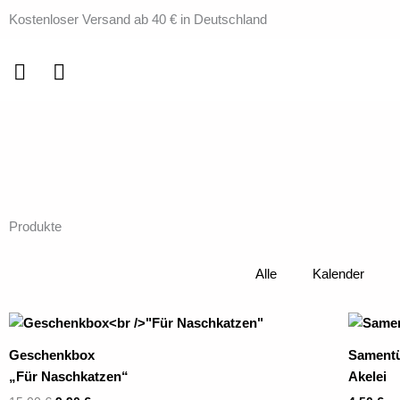
Zum
Kostenloser Versand ab 40 € in Deutschland
Inhalt
springen
Produkte
Alle
Kalender
Ursprünglicher
Aktueller
Preis
Preis
war:
ist:
Geschenkbox
Sament
15,00 €
9,90 €.
„Für Naschkatzen“
Akelei