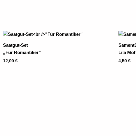
Saatgut-Set
Sament
„Für Romantiker“
Lila Mö
12,00
€
4,50
€
P
1