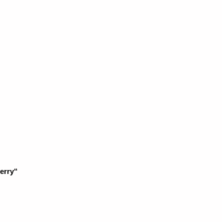
erry“