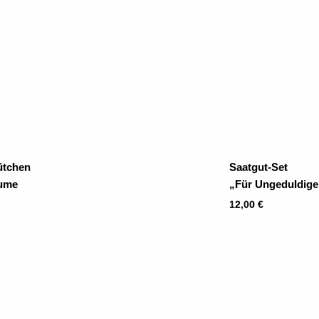
ütchen
Saatgut-Set
ume
„Für Ungeduldige
12,00
€